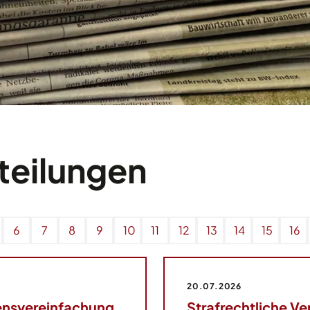
teilungen
6
7
8
9
10
11
12
13
14
15
16
20.07.2026
ensvereinfachung
Strafrechtliche 