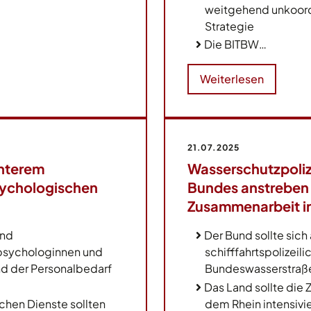
weitgehend unkoord
Strategie
Die BITBW…
Weiterlesen
21.07.2025
enterem
Wasserschutzpoliz
sychologischen
Bundes anstreben
Zusammenarbeit in
und
Der Bund sollte sich
lpsychologinnen und
schifffahrtspolizeili
nd der Personalbedarf
Bundeswasserstraße
Das Land sollte die
hen Dienste sollten
dem Rhein intensivi