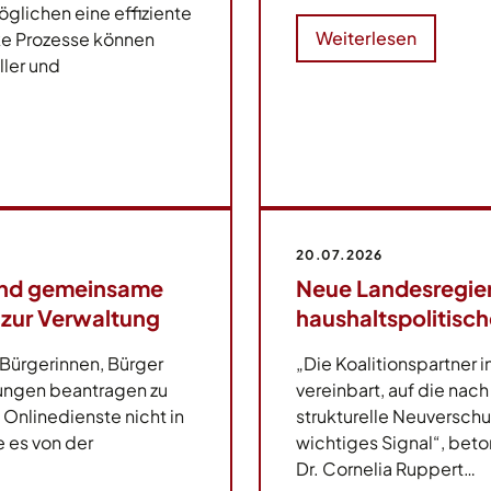
glichen eine effiziente
Weiterlesen
ke Prozesse können
ller und
20.07.2026
nd gemeinsame
Neue Landesregier
 zur Verwaltung
haushaltspolitisc
 Bürgerinnen, Bürger
„Die Koalitionspartne
ungen beantragen zu
vereinbart, auf die na
Onlinedienste nicht in
strukturelle Neuverschul
 es von der
wichtiges Signal“, bet
Dr. Cornelia Ruppert…