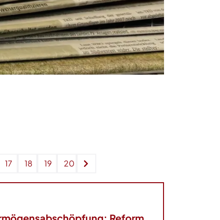
17
18
19
20
Vermögensabschöpfung: Reform