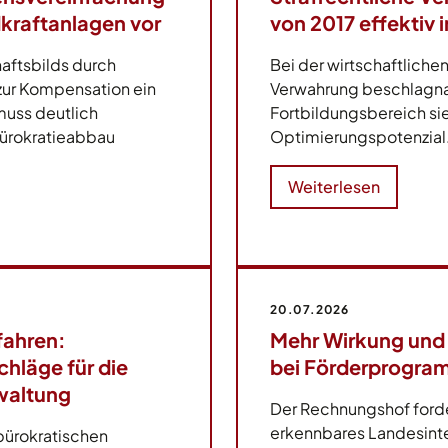
kraftanlagen vor
von 2017 effektiv
aftsbilds durch
Bei der wirtschaftlich
 zur Kompensation ein
Verwahrung beschlagna
 muss deutlich
Fortbildungsbereich si
Bürokratieabbau
Optimierungspotenzial
Weiterlesen
20.07.2026
fahren:
Mehr Wirkung und
hläge für die
bei Förderprogra
waltung
Der Rechnungshof forder
erkennbares Landesint
bürokratischen