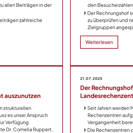
 allen Beiträgen in der
den Besucherzahlen 
Der Rechnungshof sc
eiträgen zahlreiche
zu überprüfen und ne
Zielgruppen angesp
Weiterlesen
21.07.2025
Der Rechnungshof 
ht auszunutzen
Landesrechenzent
strukturellen
Seit Jahren werden
ss es unser Anspruch
Rechenzentren aufg
zur Verfügung
Vergangenheit berei
te Dr. Cornelia Ruppert,
Die Rechenzentren 