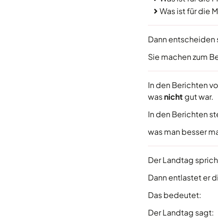
Was ist für die
Dann entscheiden 
Sie machen zum Be
In den Berichten v
was
nicht
gut war.
In den Berichten s
was man besser m
Der Landtag sprich
Dann entlastet er 
Das bedeutet:
Der Landtag sagt: