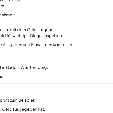
rn.
nnahmen.
arsam mit dem Geld umgehen.
eld für wichtige Dinge ausgeben.
e Ausgaben und Einnahmen kontrolliert.
ht in Baden-Württemberg:
hof
rüft zum Beispiel:
nd Geld ausgegeben hat,