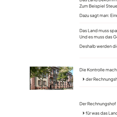
Zum Beispiel Steue
Dazu sagt man: Ei
Das Land muss sp
Und es muss das G
Deshalb werden di
Die Kontrolle mac
der Rechnungs
Der Rechnungshof p
für was das La