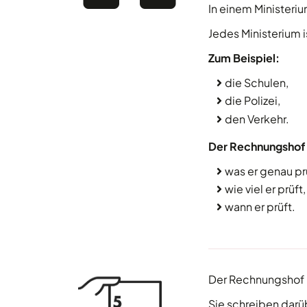
In einem Ministeriu
Jedes Ministerium 
Zum Beispiel:
die Schulen,
die Polizei,
den Verkehr.
Der Rechnungshof 
was er genau pr
wie viel er prüft,
wann er prüft.
Der Rechnungshof 
Sie schreiben darü