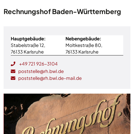
Rechnungshof Baden-Württemberg
Hauptgebäude:
Nebengebäude:
Stabelstraße 12,
Moltkestraße 80,
76133 Karlsruhe
76133 Karlsruhe
+49 721 926-3104
poststelle@rh.bwl.de
poststelle@rh.bwl.de-mail.de