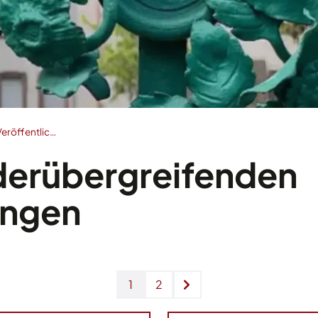
eröffentlic…
nderübergreifenden
ungen
1
2