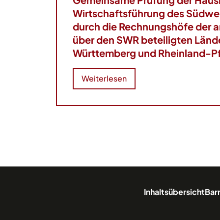
Wirtschaftsführung des Südwe
durch die Rechnungshöfe der a
über den SWR beteiligten Län
Württemberg und Rheinland-Pf
Weiterlesen
Inhaltsübersicht
Barr