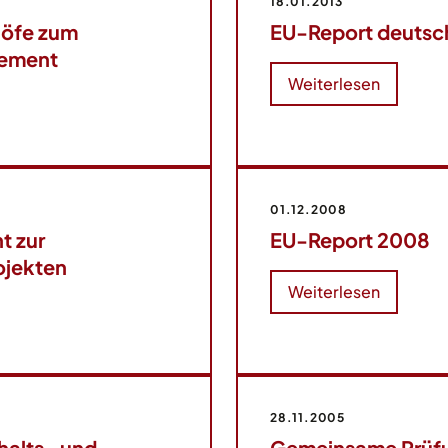
18.01.2013
höfe zum
EU-Report deutsc
gement
Weiterlesen
01.12.2008
t zur
EU-Report 2008
ojekten
Weiterlesen
28.11.2005
halts- und
Gemeinsame Prüfu