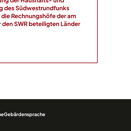
ng des Südwestrundfunks
 die Rechnungshöfe der am
r den SWR beteiligten Länder
he
Gebärdensprache