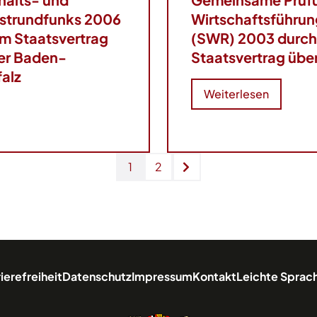
strundfunks 2006
Wirtschaftsführu
m Staatsvertrag
(SWR) 2003 durch
der Baden-
Staatsvertrag übe
alz
Weiterlesen
1
2
ierefreiheit
Datenschutz
Impressum
Kontakt
Leichte Sprac