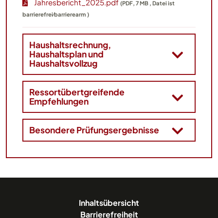
Jahresbericht_2025.pdf
(PDF, 7 MB , Datei ist
barrierefrei⁄barrierearm )
Haushaltsrechnung,
Haushaltsplan und
Haushaltsvollzug
Ressortübertgreifende
Empfehlungen
Besondere Prüfungsergebnisse
Inhaltsübersicht
Barrierefreiheit