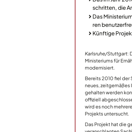
schritten, die 
Das Ministerium
ren benutzerfre
Künftige Projek
Karlsruhe/Stuttgart
: 
Ministeriums für Ern
modernisiert.
Bereits 2010 fiel der
neues, zeitgemäßes I
gehalten werden konn
offiziell abgeschlos
wird es noch mehrere
Projekts untersucht.
Das Projekt hat die g
veranschlagten Sachk