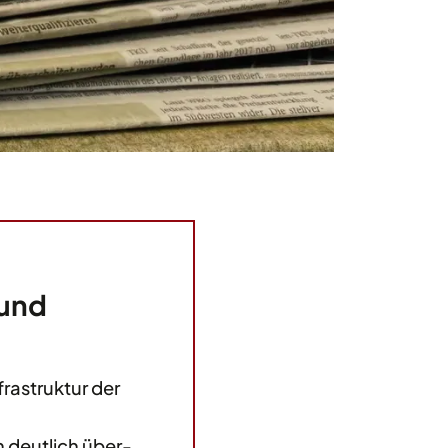
 und
frastruktur der
n deutlich über-