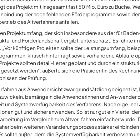
gt das Projekt mit insgesamt fast 50 Mio. Euro zu Buche. W
 Einbindung der noch fehlenden Förderprogramme sowie den
trieb des Altverfahrens anfallen.
den Projektumfang, der sich insbesondere aus der für Bad
uktur und Förderlandschaft ergibt, unterschätzt. Es führte i
. „Vor künftigen Projekten sollte der Leistungsumfang, beis
grammen, kritisch hinterfragt sowie vorhandene Abläufe o
ojekte sollten detail-lierter geplant und durch ein strukturi
setzt werden“, äußerte sich die Präsidentin des Rechnung
bnissen der Prüfung.
fahren aus Anwendersicht zwar grundsätzlich geeignet is
abzuwickeln, bemängeln die Anwenderinnen und An-wender 
it und Systemverfügbarkeit des Verfahrens. Nach eige-ner
nen gut und sicher anwenden. So ist nur gut ein Viertel de
arbeitung im Vergleich zum Altver-fahren einfacher wurde. D
aher beim weiteren Veränderungsprozess stärker einbinden
Es sollte außer-dem die Systemverfügbarkeit verbessern u