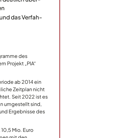
en
n und das Verfah-
rogramme des
m Projekt „PIA“
periode ab 2014 ein
iche Zeitplan nicht
et. Seit 2022 ist es
n umgestellt sind,
 und Ergebnisse des
 10,5 Mio. Euro
men mit den