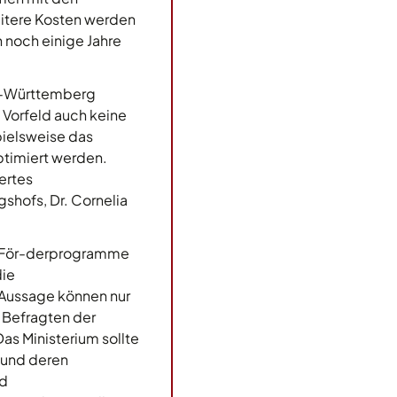
eitere Kosten werden
 noch einige Jahre
en-Württemberg
m Vorfeld auch keine
pielsweise das
ptimiert werden.
ertes
shofs, Dr. Cornelia
t, För-derprogramme
die
 Aussage können nur
r Befragten der
as Ministerium sollte
 und deren
nd