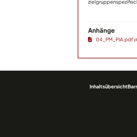
zielgruppenspezifisc
Anhänge
04_PM_PIA.pdf
(P
Inhaltsübersicht
Barr