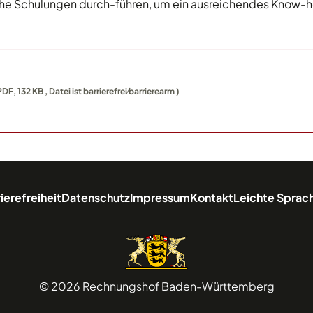
he Schulungen durch-führen, um ein ausreichendes Know-ho
DF, 132 KB , Datei ist barrierefrei⁄barrierearm )
ierefreiheit
Datenschutz
Impressum
Kontakt
Leichte Sprac
© 2026 Rechnungshof Baden-Württemberg