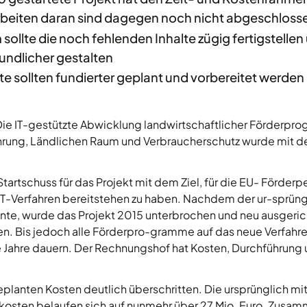
Arbeiten daran sind dagegen noch nicht abgeschloss
 sollte die noch fehlenden Inhalte zügig fertigstelle
undlicher gestalten
te sollten fundierter geplant und vorbereitet werden
Die IT-gestützte Abwicklung landwirtschaftlicher Förderp
ährung, Ländlichen Raum und Verbraucherschutz wurde mit de
 Startschuss für das Projekt mit dem Ziel, für die EU- Förder
T-Verfahren bereitstehen zu haben. Nachdem der ur-sprüngl
te, wurde das Projekt 2015 unterbrochen und neu ausgericht
sen. Bis jedoch alle Förderpro-gramme auf das neue Verfahre
 Jahre dauern. Der Rechnungshof hat Kosten, Durchführung
eplanten Kosten deutlich überschritten. Die ursprünglich mit
osten belaufen sich auf nunmehr über 27 Mio. Euro. Zusam