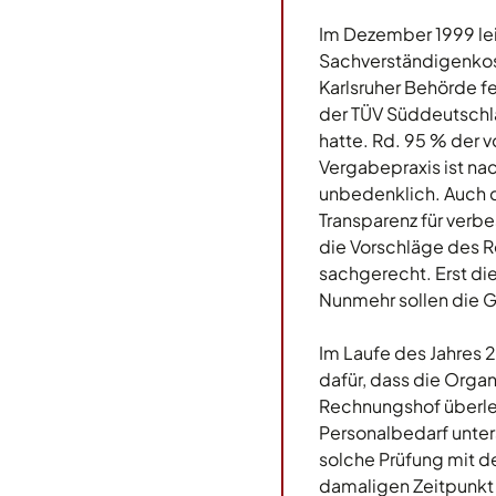
Im Dezember 1999 lei
Sachverständigenkost
Karlsruher Behörde f
der TÜV Süddeutschl
hatte. Rd. 95 % der 
Vergabepraxis ist n
unbedenklich. Auch d
Transparenz für verb
die Vorschläge des R
sachgerecht. Erst di
Nunmehr sollen die 
Im Laufe des Jahres 
dafür, dass die Orga
Rechnungshof überleg
Personalbedarf unte
solche Prüfung mit d
damaligen Zeitpunkt 