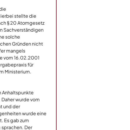
die
erbei stellte die
nach § 20 Atomgesetz
en Sachverständigen
ne solche
ichen Gründen nicht
fer mangels
hme vom 16.02.2001
rgabepraxis für
m Ministerium.
n Anhaltspunkte
e. Daher wurde vom
t und der
genheiten wurde eine
t. Es gab zum
 sprachen. Der