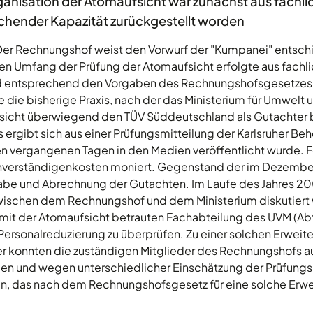
ganisation der Atomaufsicht war zunächst aus fachl
chender Kapazität zurückgestellt worden
 Der Rechnungshof weist den Vorwurf der "Kumpanei" entsch
n Umfang der Prüfung der Atomaufsicht erfolgte aus fachl
 entsprechend den Vorgaben des Rechnungshofsgesetzes. 
 die bisherige Praxis, nach der das Ministerium für Umwelt 
icht überwiegend den TÜV Süddeutschland als Gutachter b
ies ergibt sich aus einer Prüfungsmitteilung der Karlsruher B
en vergangenen Tagen in den Medien veröffentlicht wurde. F
hverständigenkosten moniert. Gegenstand der im Dezemb
gabe und Abrechnung der Gutachten. Im Laufe des Jahres 2
ischen dem Rechnungshof und dem Ministerium diskutiert w
 mit der Atomaufsicht betrauten Fachabteilung des UVM (Ab
 Personalreduzierung zu überprüfen. Zu einer solchen Erweit
er konnten die zuständigen Mitglieder des Rechnungshofs a
n und wegen unterschiedlicher Einschätzung der Prüfungs
n, das nach dem Rechnungshofsgesetz für eine solche Erwei