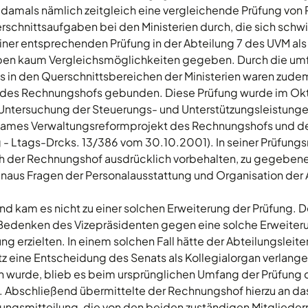
damals nämlich zeitgleich eine vergleichende Prüfung von
schnittsaufgaben bei den Ministerien durch, die sich schwi
iner entsprechenden Prüfung in der Abteilung 7 des UVM als
aben kaum Vergleichsmöglichkeiten gegeben. Durch die um
s in den Querschnittsbereichen der Ministerien waren zude
 des Rechnungshofs gebunden. Diese Prüfung wurde im Ok
Untersuchung der Steuerungs- und Unterstützungsleistungen
mes Verwaltungsreformprojekt des Rechnungshofs und de
 Ltags-Drcks. 13/386 vom 30.10.2001). In seiner Prüfungs
h der Rechnungshof ausdrücklich vorbehalten, zu gegebener
inaus Fragen der Personalausstattung und Organisation der A
d kam es nicht zu einer solchen Erweiterung der Prüfung. De
n Bedenken des Vizepräsidenten gegen eine solche Erweiterun
g erzielten. In einem solchen Fall hätte der Abteilungsleit
eine Entscheidung des Senats als Kollegialorgan verlange
n wurde, blieb es beim ursprünglichen Umfang der Prüfung
. Abschließend übermittelte der Rechnungshof hierzu an d
ungsmitteilung, die von den beiden zuständigen Mitgliede