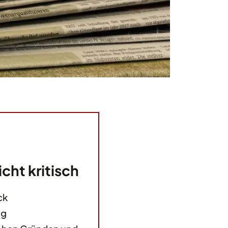
ht kritisch
ck
ng