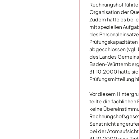
Rechnungshof führte 
Organisation der Quer
Zudem hätte es bei e
mit speziellen Aufg
des Personaleinsatze
Prüfungskapazitäten
abgeschlossen (vgl. 
des Landes Gemeinsa
Baden-Württemberg -
31.10.2000 hatte sic
Prüfungsmitteilung h
Vor diesem Hintergrun
teilte die fachliche
keine Übereinstimmun
Rechnungshofsgesetz 
Senat nicht angerufe
bei der Atomaufsicht
31.10.2000 eine Prüf