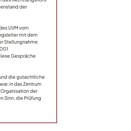
genstand der
e des UVM vom
gsleiter mit dem
ser Stellungnahme
2001
 diese Gespräche
und die gutachtliche
war, in das Zentrum
 Organisation der
n Sinn, die Prüfung