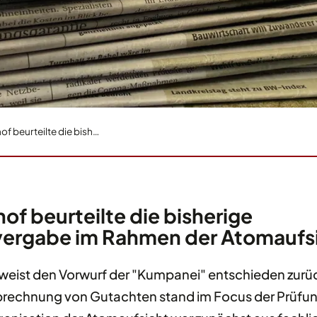
f beurteilte die bish…
f beurteilte die bisherige
ergabe im Rahmen der Atomaufsic
eist den Vorwurf der "Kumpanei" entschieden zurü
rechnung von Gutachten stand im Focus der Prüfu