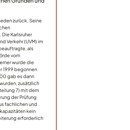
ichen Gründen und
ieden zurück. Seine
ichen
Die Karlsruher
und Verkehr (UVM) im
eauftragte, als
ehörde vom
erner wurde die
er 1999 begonnen
000 gab es dann
urden, zusätzlich
teilung 7) mit dem
erung der Prüfung
us fachlichen und
kapazitäten kein
terung erforderlich