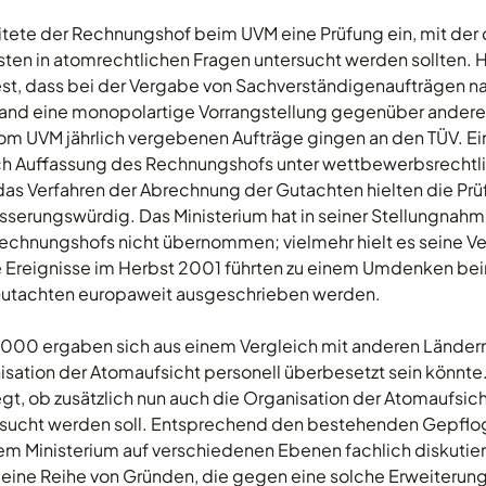
tete der Rechnungshof beim UVM eine Prüfung ein, mit der 
en in atomrechtlichen Fragen untersucht werden sollten. Hi
est, dass bei der Vergabe von Sachverständigenaufträgen 
and eine monopolartige Vorrangstellung gegenüber ander
vom UVM jährlich vergebenen Aufträge gingen an den TÜV. Ei
ach Auffassung des Rechnungshofs unter wettbewerbsrechtl
as Verfahren der Abrechnung der Gutachten hielten die Prü
esserungswürdig. Das Ministerium hat in seiner Stellungna
echnungshofs nicht übernommen; vielmehr hielt es seine Ve
e Ereignisse im Herbst 2001 führten zu einem Umdenken bei
Gutachten europaweit ausgeschrieben werden.
2000 ergaben sich aus einem Vergleich mit anderen Länder
nisation der Atomaufsicht personell überbesetzt sein könnt
t, ob zusätzlich nun auch die Organisation der Atomaufsich
rsucht werden soll. Entsprechend den bestehenden Gepflo
em Ministerium auf verschiedenen Ebenen fachlich diskutier
eine Reihe von Gründen, die gegen eine solche Erweiterung