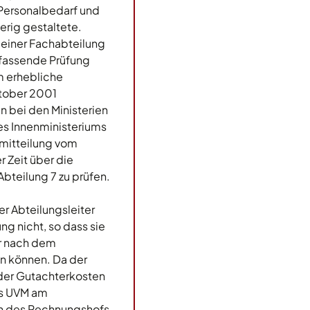
 Personalbedarf und
erig gestaltete.
 einer Fachabteilung
fassende Prüfung
m erhebliche
tober 2001
 bei den Ministerien
s Innenministeriums
mitteilung vom
 Zeit über die
bteilung 7 zu prüfen.
r Abteilungsleiter
g nicht, so dass sie
er nach dem
n können. Da der
 der Gutachterkosten
as UVM am
rn des Rechnungshofs