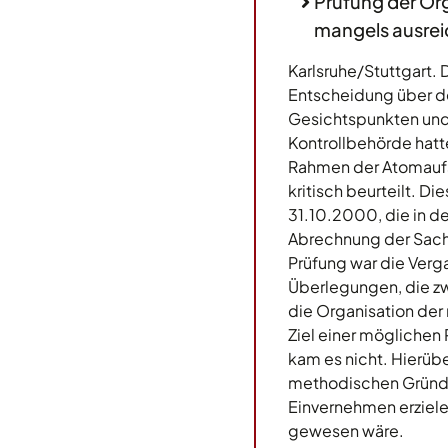
Prüfung der Or
mangels ausrei
Karlsruhe/Stuttgart.
Entscheidung über de
Gesichtspunkten und
Kontrollbehörde hatte
Rahmen der Atomaufs
kritisch beurteilt. D
31.10.2000, die in d
Abrechnung der Sac
Prüfung war die Ver
Überlegungen, die zw
die Organisation der
Ziel einer möglichen
kam es nicht. Hierüb
methodischen Gründe
Einvernehmen erziele
gewesen wäre.